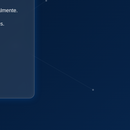
almente.
s.