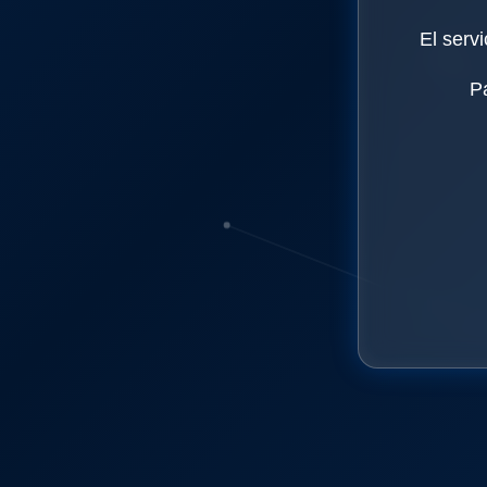
El serv
P