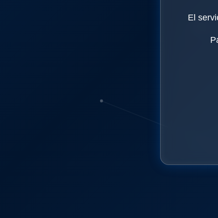
El serv
P