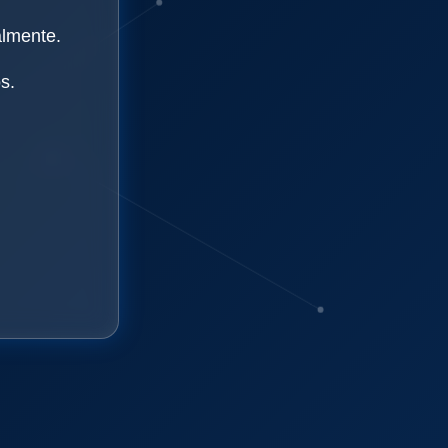
almente.
s.