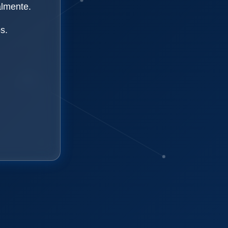
almente.
s.