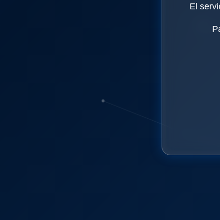
El serv
P