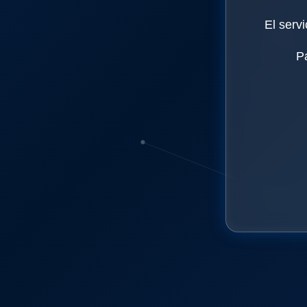
El serv
P