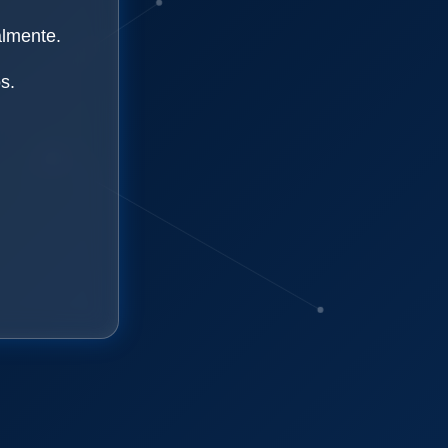
almente.
s.