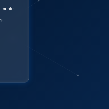
almente.
s.