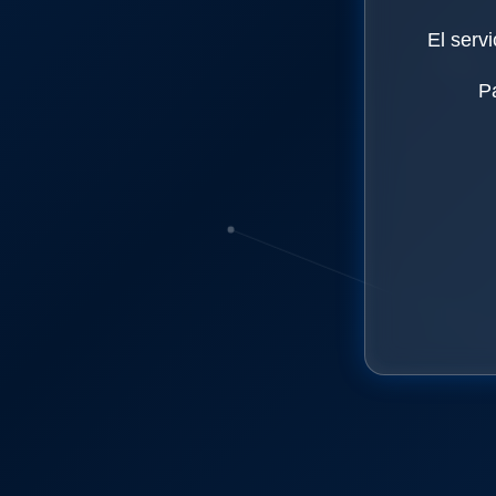
El serv
P